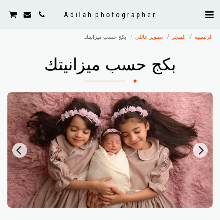
Adilah. photographer
الرئيسية
المتجر
تصوير عائلي
بكج حسب ميزانيتك
بكج حسب ميزانيتك