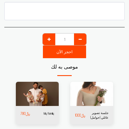
احجز الآن
موصى به لك
جلسة تصوير
﷼
780
My Family
﷼
1000
عائلي (حوامل)